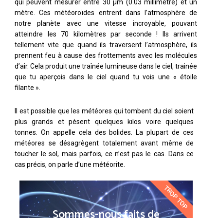
qui peuvent mesurer entre 30 µm (0.03 millimètre) et un
mètre. Ces météoroïdes entrent dans l’atmosphère de
notre planète avec une vitesse incroyable, pouvant
atteindre les 70 kilomètres par seconde ! Ils arrivent
tellement vite que quand ils traversent l’atmosphère, ils
prennent feu à cause des frottements avec les molécules
d’air. Cela produit une traînée lumineuse dans le ciel, trainée
que tu aperçois dans le ciel quand tu vois une « étoile
filante ».
Il est possible que les météores qui tombent du ciel soient
plus grands et pèsent quelques kilos voire quelques
tonnes. On appelle cela des bolides. La plupart de ces
météores se désagrègent totalement avant même de
toucher le sol, mais parfois, ce n’est pas le cas. Dans ce
cas précis, on parle d’une météorite.
TROP TOP
Sommes-nous faits de