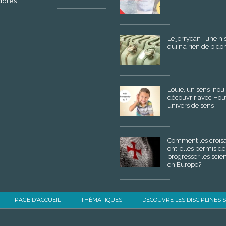
dotes
Le jerrycan : une hi
qui n’a rien de bido
L’ouïe, un sens inouï
découvrir avec Hou
univers de sens
Comment les crois
ont-elles permis de 
progresser les scie
en Europe?
PAGE D’ACCUEIL
THÉMATIQUES
DÉCOUVRE LES DISCIPLINES 