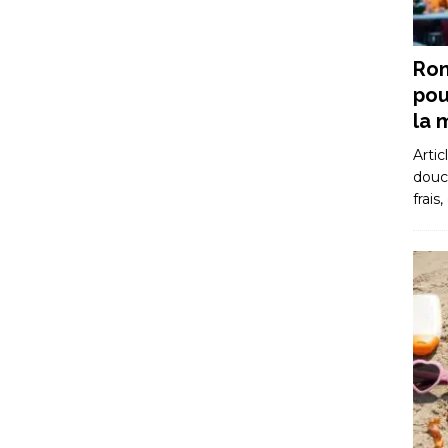
Rom
pou
la 
Artic
douce
frais