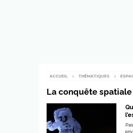
[ 6 avril 2024 ]
Les PFAS, c’e
[ 4 avril 2024 ]
Un continent
ACCUEIL
THÉMATIQUES
ESPA
La conquête spatiale
Qu
l’
Pas
pri