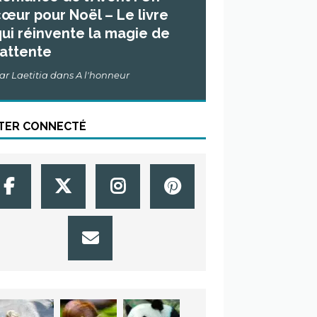
œur pour Noël – Le livre
ui réinvente la magie de
’attente
ar Laetitia dans A l'honneur
TER CONNECTÉ