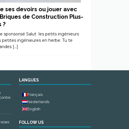
re ses devoirs ou jouer avec
 Briques de Construction Plus-
s ?
le sponsorisé Salut les petits ingénieurs
s petites ingénieures en herbe. Tu te
andes
[…]
LANGUES
e
Français
 contre
Nederlands
English
raises
FOLLOW US