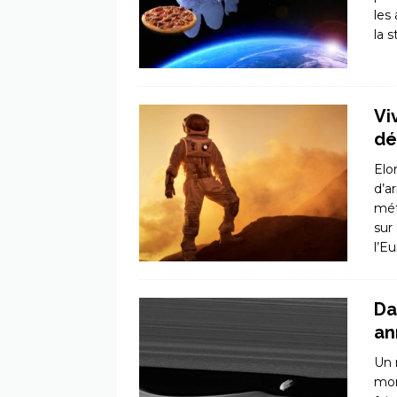
les
la 
Vi
dé
Elo
d’a
mét
sur
l’E
Da
an
Un 
mon