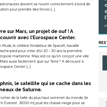
 astronautes doivent se nourrir correctement à bord de
c
station pour prendre des forces
[…]
q
l
p
vre sur Mars, un projet de ouf ! A
couvrir avec l’Eurospace Center.
RES
n Musk, le célèbre fondateur de SpaceX, travaille
rrache-pied pour créer d’ici 20 – 30 ans la première
ropole martienne. Mais est-ce qu’on conçoit une ville
 Mars aussi facilement que sur Terre ? A découvrir à
urospace Center
[…]
phnis, le satellite qui se cache dans les
neaux de Saturne.
rocher de la taille du plus haut sommet du monde (le
t Everest : 8000 m) joue les chasse-neige pour se