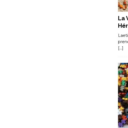
La 
Hér
Laet
pren
[…]