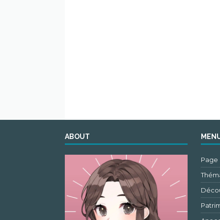
ABOUT
MEN
Page 
Théma
Découv
Patri