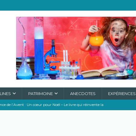
LINES
PATRIMOINE
ANECDOTES
EXPÉRIENCES
e de l’Avent : Un cœur pour Noël – Le livre qui réinvente la
ONNEUR
e D3 : Le vrai Super Héros de Ta Santé !
A L'HONNEUR
re, bien obligé de chasser dans les poubelles
CLIMAT