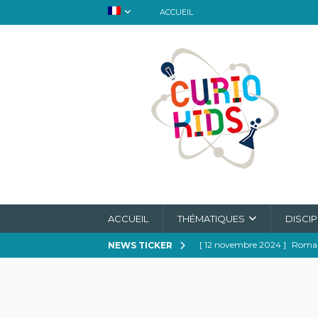
ACCUEIL
ACCUEIL
THÉMATIQUES
DISCIP
[ 12 novembre 2024 ]
Romanc
NEWS TICKER
magie de l’attente
A L'H
[ 27 juillet 2024 ]
La Vitamin
[ 10 avril 2024 ]
L’ours polai