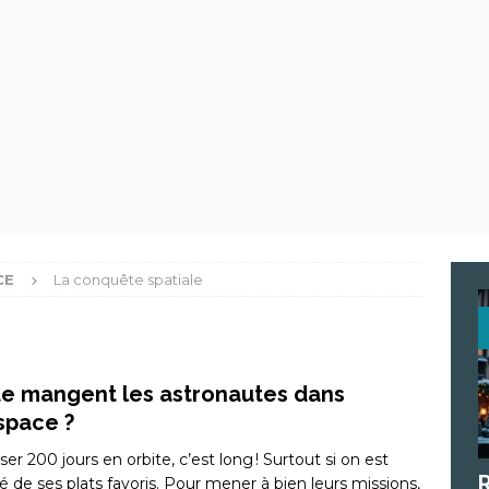
st quoi ces trucs dont tout le monde parle ?
ECOLOGIE
 de plastique au beau milieu de l’océan
ECOLOGIE
CE
La conquête spatiale
e mangent les astronautes dans
espace ?
ser 200 jours en orbite, c’est long ! Surtout si on est
vé de ses plats favoris. Pour mener à bien leurs missions,