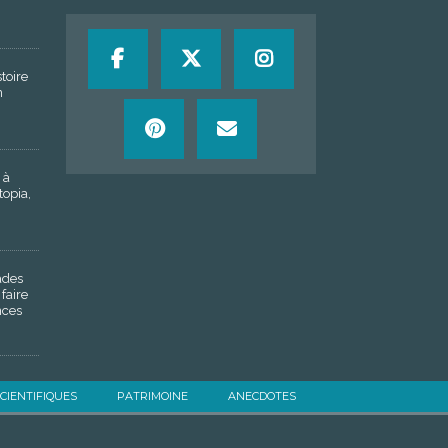
stoire
n
 à
topia,
ades
faire
nces
SCIENTIFIQUES
PATRIMOINE
ANECDOTES