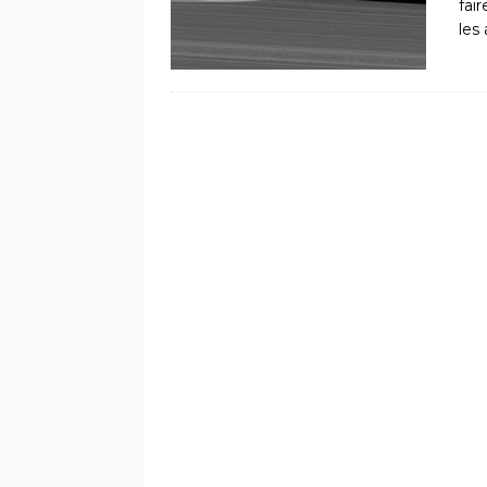
fai
les