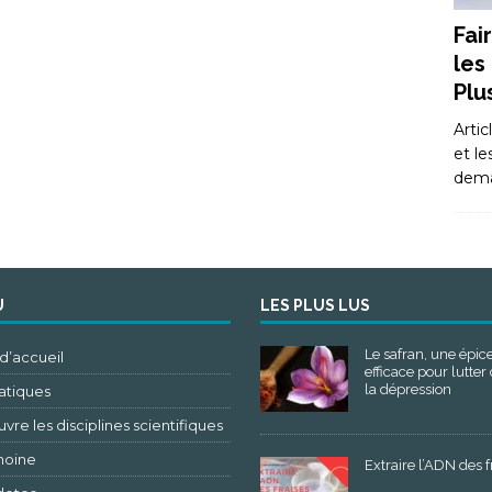
Fai
les
Plu
Artic
et le
dem
U
LES PLUS LUS
Le safran, une épic
d’accueil
efficace pour lutter
la dépression
tiques
re les disciplines scientifiques
moine
Extraire l’ADN des f