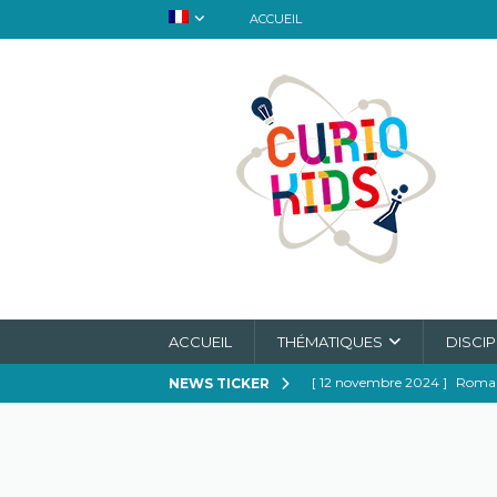
ACCUEIL
ACCUEIL
THÉMATIQUES
DISCIP
[ 12 novembre 2024 ]
Romanc
NEWS TICKER
magie de l’attente
A L'H
[ 27 juillet 2024 ]
La Vitamin
[ 10 avril 2024 ]
L’ours polai