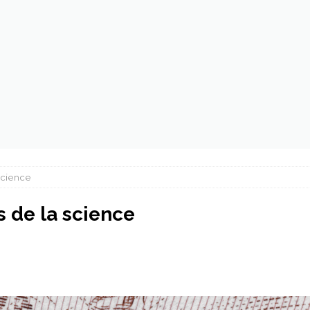
st quoi ces trucs dont tout le monde parle ?
ECOLOGIE
 de plastique au beau milieu de l’océan
ECOLOGIE
science
s de la science