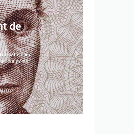
nt de
nformaticienne,
ar leur génie.