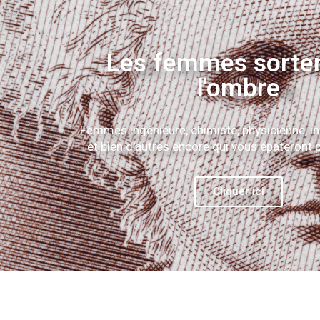
Les femmes sorte
l'ombre
Femmes ingénieure, chimiste, physicienne, i
et bien d'autres encore qui vous épateront p
Cliquer ici