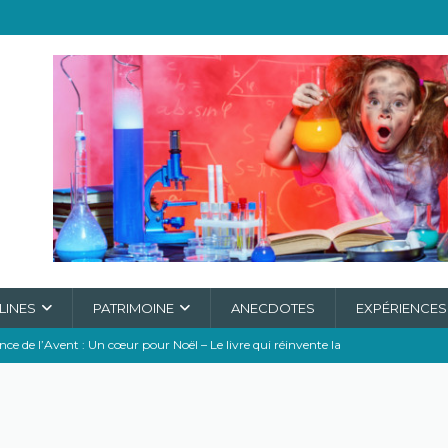
LINES
PATRIMOINE
ANECDOTES
EXPÉRIENCES
e de l’Avent : Un cœur pour Noël – Le livre qui réinvente la
ONNEUR
e D3 : Le vrai Super Héros de Ta Santé !
A L'HONNEUR
re, bien obligé de chasser dans les poubelles
CLIMAT