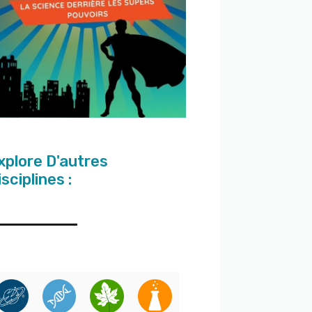
xplore D'autres
isciplines :