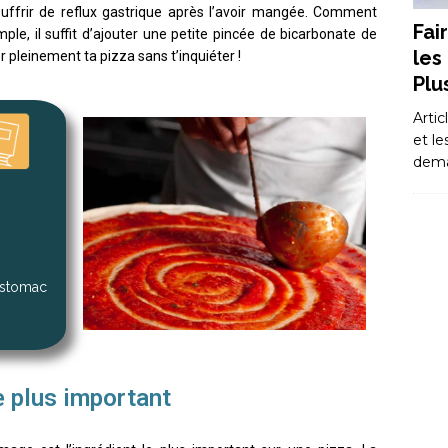
souffrir de reflux gastrique après l’avoir mangée. Comment
Fai
imple, il suffit d’ajouter une petite pincée de bicarbonate de
les
r pleinement ta pizza sans t’inquiéter !
Plu
Artic
et le
dem
estomac
e plus important