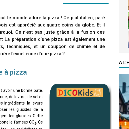
out le monde adore la pizza ! Ce plat italien, paré
is est apprécié aux quatre coins du globe. Et il
urquoi. Ce n’est pas juste grâce à la fusion des
nt La préparation d’une pizza est également une
ents, techniques, et un soupçon de chimie et de
rrière l’excellence d’une pizza ?
A L
e à pizza
ut avoir une bonne pâte.
ne, de levure, de sel et
 ingrédients, la levure
ser les glucides de la
gent les glucides. Cette
rbone le fameux CO
. Ce
2