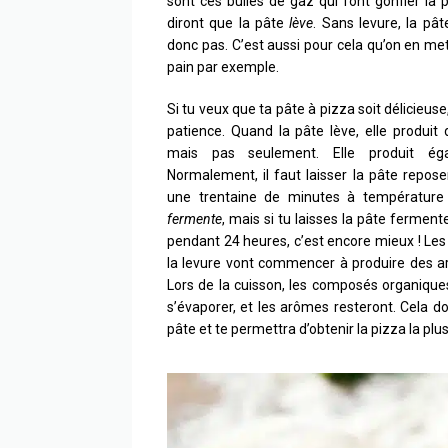
sont ces bulles de gaz qui font gonfler la p
diront que la pâte
lève
. Sans levure, la pâ
donc pas. C’est aussi pour cela qu’on en me
pain par exemple.
Si tu veux que ta pâte à pizza soit délicieuse, 
patience. Quand la pâte lève, elle produit
mais pas seulement. Elle produit éga
Normalement, il faut laisser la pâte repo
une trentaine de minutes à température 
fermente
, mais si tu laisses la pâte ferment
pendant 24 heures, c’est encore mieux ! Les
la levure vont commencer à produire des a
Lors de la cuisson, les composés organiqu
s’évaporer, et les arômes resteront. Cela d
pâte et te permettra d’obtenir la pizza la plus