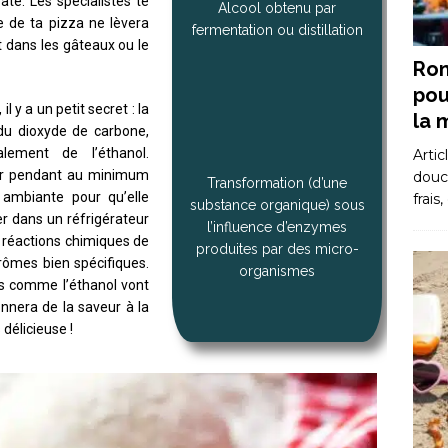
âte. Les spécialistes te
Alcool obtenu par
te de ta pizza ne lèvera
fermentation ou distillation
t dans les gâteaux ou le
Rom
pou
il y a un petit secret : la
la 
 du dioxyde de carbone,
lement de l’éthanol.
Artic
ser pendant au minimum
douce
Transformation (d’une
ambiante pour qu’elle
frais
substance organique) sous
er dans un réfrigérateur
l’influence d’enzymes
 réactions chimiques de
produites par des micro-
rômes bien spécifiques.
organismes
es comme l’éthanol vont
onnera de la saveur à la
 délicieuse !