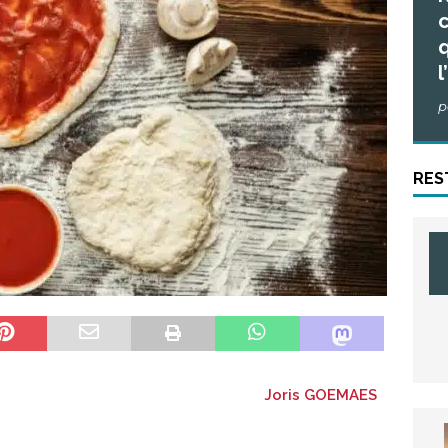
c
q
l
p
RES
Joris GOEMAES