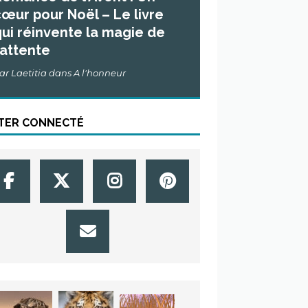
œur pour Noël – Le livre
ui réinvente la magie de
’attente
ar Laetitia dans A l'honneur
TER CONNECTÉ