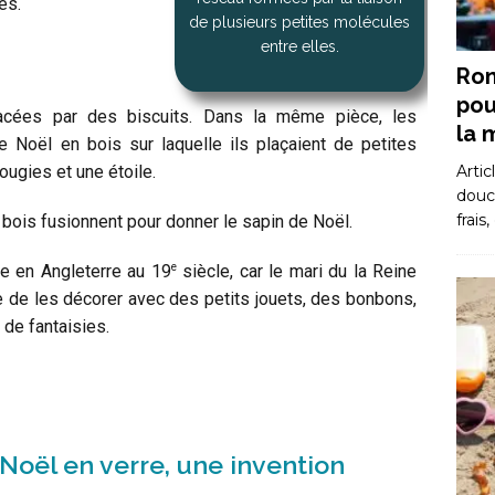
es.
de plusieurs petites molécules
entre elles.
Rom
pou
lacées par des biscuits. Dans la même pièce, les
la 
 Noël en bois sur laquelle ils plaçaient de petites
ougies et une étoile.
Artic
douce
frais
 bois fusionnent pour donner le sapin de Noël.
e
ée en Angleterre au 19
siècle, car le mari du la Reine
ude de les décorer avec des petits jouets, des bonbons,
de fantaisies.
Noël en verre, une invention