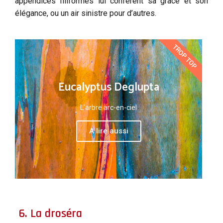
appendices filiformes lui confèrent sa grâce et son
élégance, ou un air sinistre pour d’autres.
TROP TOP
Eucalyptus Deglupta
L'arbre arc-en-ciel
A lire aussi
6. La droséra