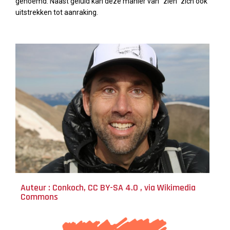
genoemd. Naast geluid kan deze manier van “zien” zich ook
uitstrekken tot aanraking.
Auteur : Conkoch, CC BY-SA 4.0
, via Wikimedia
Commons