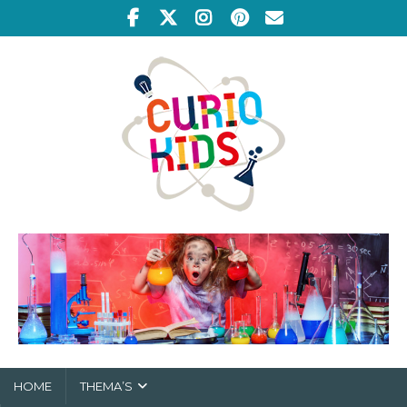
HOME
THEMA’S