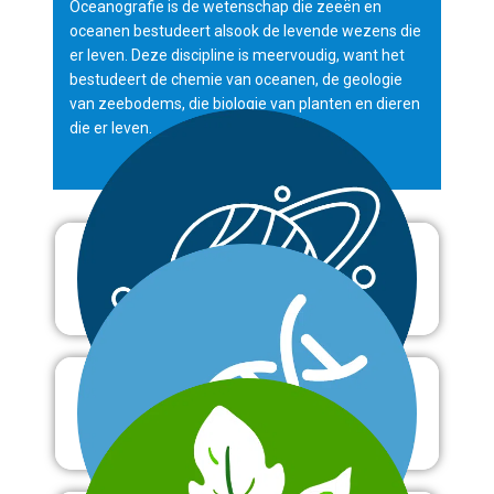
Oceanografie is de wetenschap die zeeën en
oceanen bestudeert alsook de levende wezens die
er leven. Deze discipline is meervoudig, want het
bestudeert de chemie van oceanen, de geologie
van zeebodems, die biologie van planten en dieren
die er leven.
Astronomie
Biologie