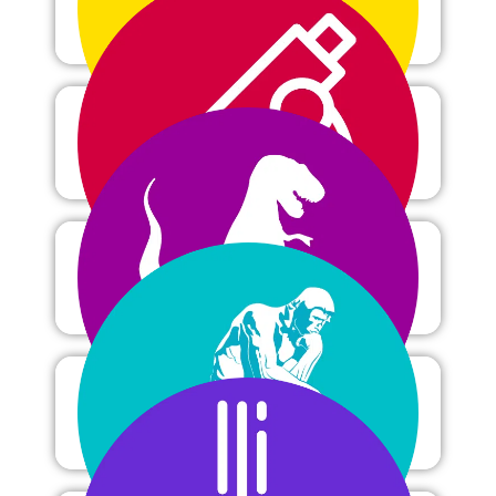
Geneeskunde
Microbiologie
Paleontologie
Filosofie