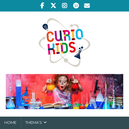
HOME
THEMA’S