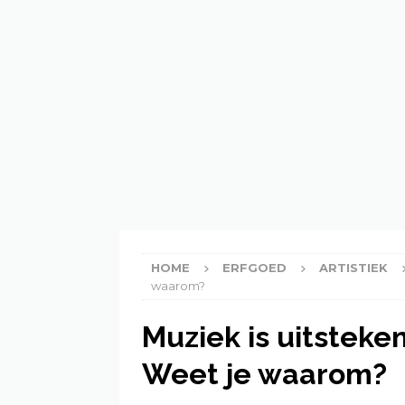
[ 21 February 2023 ]
Kunn
ECOLOGIE
[ 21 February 2023 ]
Wat 
[ 20 February 2023 ]
Inf
HOME
ERFGOED
ARTISTIEK
waarom?
Muziek is uitsteke
Weet je waarom?