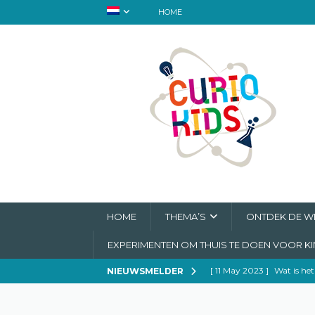
HOME
HOME
THEMA’S
ONTDEK DE WE
EXPERIMENTEN OM THUIS TE DOEN VOOR K
[ 11 May 2023 ]
Wat is het
NIEUWSMELDER
[ 6 May 2023 ]
Mary Ann