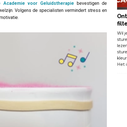
e Academie voor Geluidstherapie
bevestigen de
elzijn. Volgens de specialisten vermindert stress en
Ont
motivatie.
filt
Wil 
stur
leze
stur
kleu
Het i