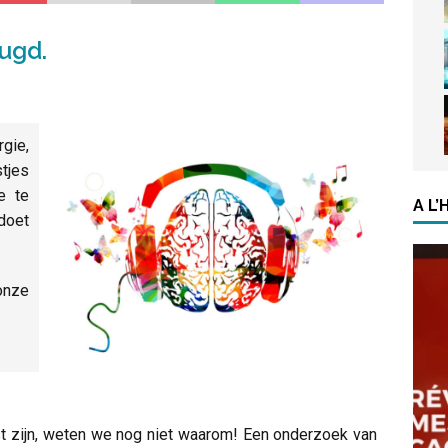
ugd.
rgie,
tjes
e te
A L
doet
onze
ust zijn, weten we nog niet waarom! Een onderzoek van