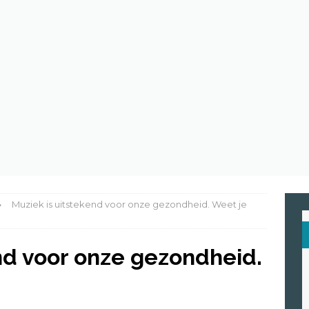
en de spinnenwebben van Spider-Man echt een trein stoppen?
eten astronauten in de ruimte?
ASTRONOMIE
raroodzicht : ontdek de superkracht van Supergirl
HIGH TECH
Muziek is uitstekend voor onze gezondheid. Weet je
nd voor onze gezondheid.