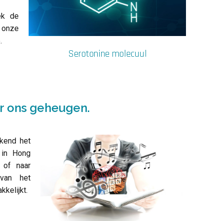
iek de
 onze
.
Serotonine molecuul
or ons geheugen.
kend het
 in Hong
 of naar
 van het
kelijkt.