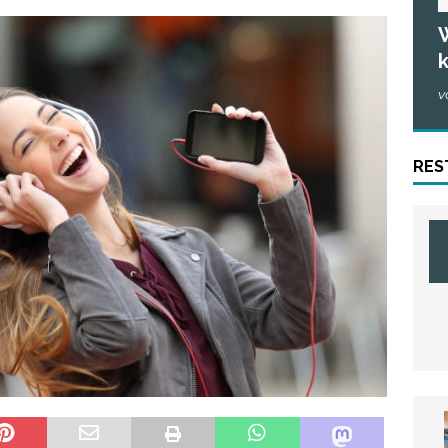
W
k
v
RES