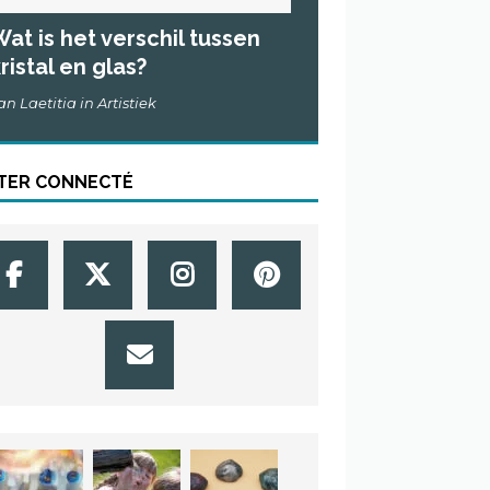
at is het verschil tussen
ristal en glas?
an Laetitia in Artistiek
TER CONNECTÉ