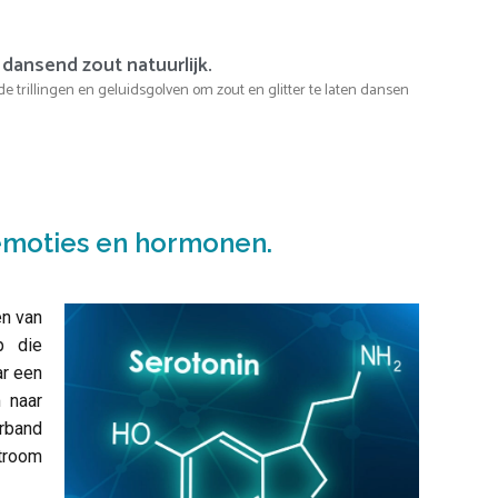
dansend zout natuurlijk.
e trillingen en geluidsgolven om zout en glitter te laten dansen
emoties en hormonen.
en van
p die
ar een
m naar
rband
stroom