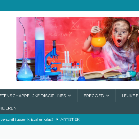
TENSCHAPPELIJKE DISCIPLINES
ERFGOED
LEUKE F
INDEREN
 verschil tussen kristal en glas?
ARTISTIEK
ing
ERFGOED