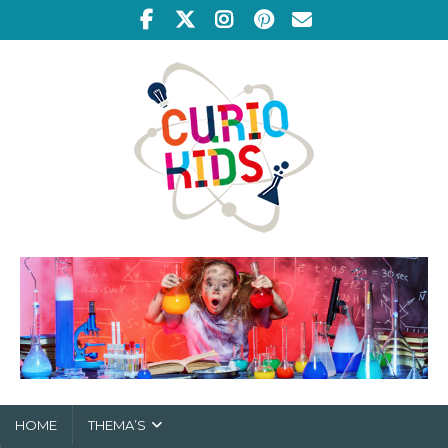
HOME
THEMA’S