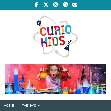
HOME
THEMA’S