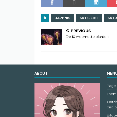
DAPHNIS
SATELLIET
SAT
PREVIOUS
De 10 vreemdste planten
ABOUT
MEN
Page 
Thema
Ontde
discip
Erfgo