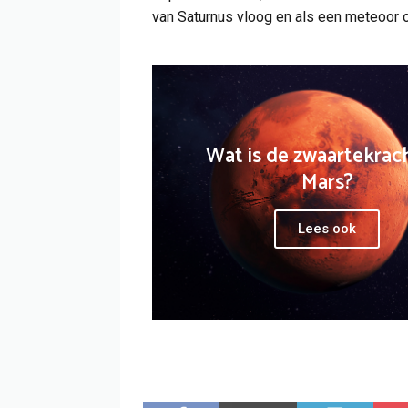
van Saturnus vloog en als een meteoor o
Wat is de zwaartekrac
Mars?
Lees ook