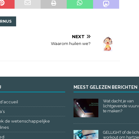
URNUS
NEXT
Waarom huilen we?
U
MEEST GELEZEN BERICHTEN
Wat dacht je van
d’accueil
lichtgevende vuurv
te maken?
’s
k de wetenschappelijke
lines
GELLIGHT of de lich
ed
workout om hartzi