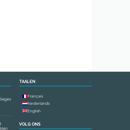
TAALEN
Français
liegjes
Nederlands
English
t
VOLG ONS
ekten