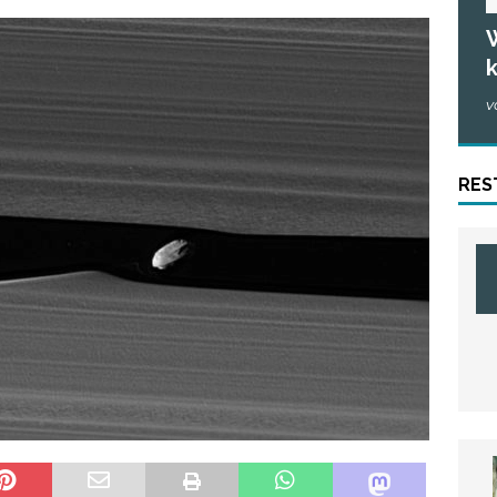
W
k
v
RES