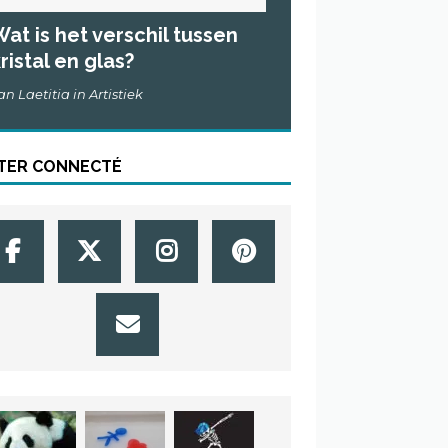
at is het verschil tussen
ristal en glas?
an Laetitia in Artistiek
TER CONNECTÉ