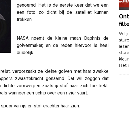
genoemd. Het is de eerste keer dat we een
een foto zo dicht bij de satelliet kunnen
Ont
trekken.
filt
Wil 
NASA noemt de kleine maan Daphnis de
stur
golvenmaker, en de reden hiervoor is heel
leze
duidelijk.
stur
kleu
Het i
reist, veroorzaakt ze kleine golven met haar zwakke
happers zwaartekracht genaamd. Dat wil zeggen dat
 lichte voorwerpen zoals ijsstof naar zich toe trekt,
als wanneer een schip over een rivier vaart.
spoor van ijs en stof erachter haar zien: