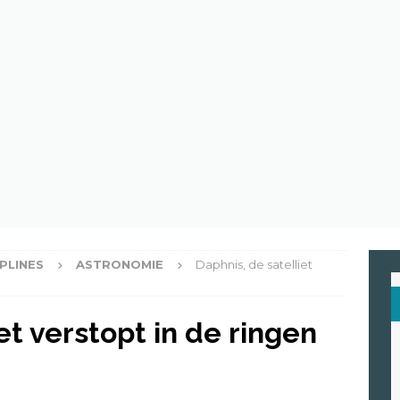
en de spinnenwebben van Spider-Man echt een trein stoppen?
eten astronauten in de ruimte?
ASTRONOMIE
raroodzicht : ontdek de superkracht van Supergirl
HIGH TECH
PLINES
ASTRONOMIE
Daphnis, de satelliet
et verstopt in de ringen