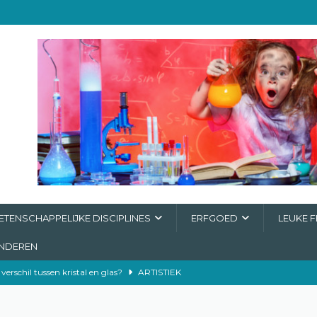
TENSCHAPPELIJKE DISCIPLINES
ERFGOED
LEUKE F
INDEREN
 verschil tussen kristal en glas?
ARTISTIEK
ing
ERFGOED