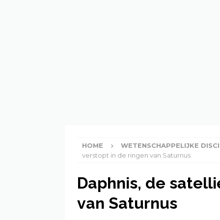
[ 21 February 2023 ]
Kunn
ECOLOGIE
[ 21 February 2023 ]
Wat 
[ 20 February 2023 ]
Inf
HOME
WETENSCHAPPELIJKE DISCI
verstopt in de ringen van Saturnus
Daphnis, de satelli
van Saturnus