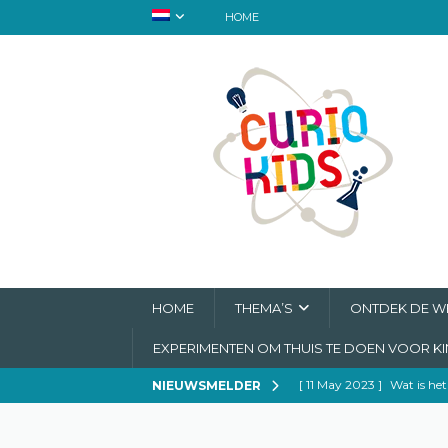
HOME
HOME
THEMA’S
ONTDEK DE WE
EXPERIMENTEN OM THUIS TE DOEN VOOR K
[ 11 May 2023 ]
Wat is het
NIEUWSMELDER
[ 6 May 2023 ]
Mary Ann