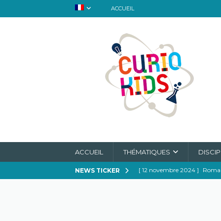
ACCUEIL
ACCUEIL
THÉMATIQUES
DISCIP
[ 12 novembre 2024 ]
Romanc
NEWS TICKER
magie de l’attente
A L'H
[ 27 juillet 2024 ]
La Vitamin
[ 10 avril 2024 ]
L’ours polai