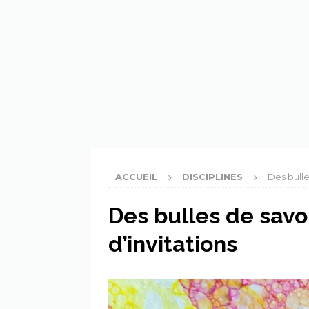
[ 6 avril 2024 ]
Les PFAS, c’e
[ 4 avril 2024 ]
Un continent
ACCUEIL
DISCIPLINES
Des bulle
Des bulles de savo
d’invitations