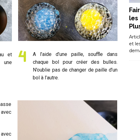
Fai
les
Plu
Artic
et le
dem
A l’aide d’une paille, souffle dans
au et
chaque bol pour créer des bulles.
c une
N’oublie pas de changer de paille d’un
bol à l’autre.
masse
 avec
 avec