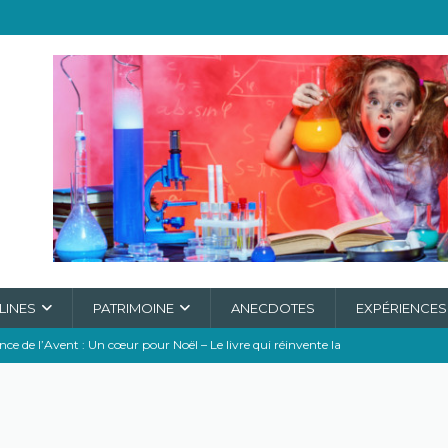
LINES
PATRIMOINE
ANECDOTES
EXPÉRIENCES
e de l’Avent : Un cœur pour Noël – Le livre qui réinvente la
ONNEUR
e D3 : Le vrai Super Héros de Ta Santé !
A L'HONNEUR
re, bien obligé de chasser dans les poubelles
CLIMAT