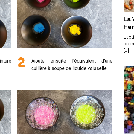
La 
Hér
Laet
pren
[…]
Ajoute ensuite l’équivalent d’une
inture
cuillère à soupe de liquide vaisselle.