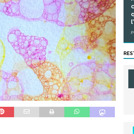
c
q
l
p
RES