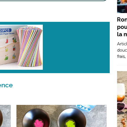
Rom
pou
la 
Artic
douce
frais
ience