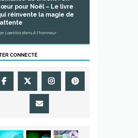
œur pour Noël – Le livre
ui réinvente la magie de
’attente
ar Laetitia dans A l'honneur
TER CONNECTÉ