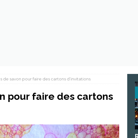
st quoi ces trucs dont tout le monde parle ?
ECOLOGIE
 de plastique au beau milieu de l’océan
ECOLOGIE
s de savon pour faire des cartons d’invitations
n pour faire des cartons