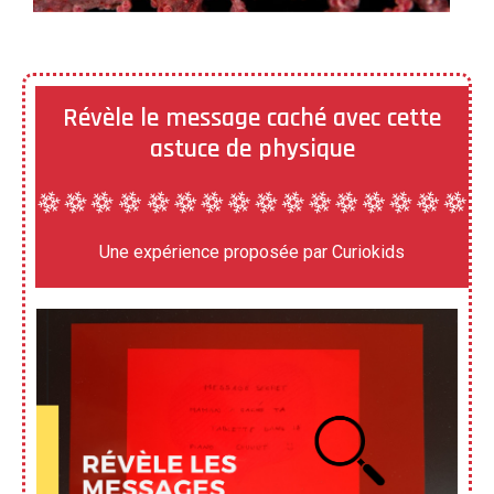
Révèle le message caché avec cette
astuce de physique
Une expérience proposée par Curiokids