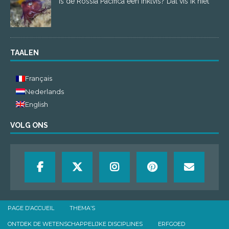
Is de Rossia Pacifica een inktvis? Dat vis ik niet
TAALEN
Français
Nederlands
English
VOLG ONS
PAGE D’ACCUEIL
THEMA’S
ONTDEK DE WETENSCHAPPELIJKE DISCIPLINES
ERFGOED