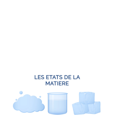
Warm water is eigenlijk minder dicht. Dat wil zeggen
dat er meer plaats is tussen de watermoleculen.
Daarom is warm water lichter en stijgt ze naar de
oppervlakte.
Koud water, daarentegen, is veel dichter. De
watermoleculen zitten dichter bij elkaar. Dat
betekent dat het water zwaarder is. En daarom
“zinkt” het naar de bodem van de container.