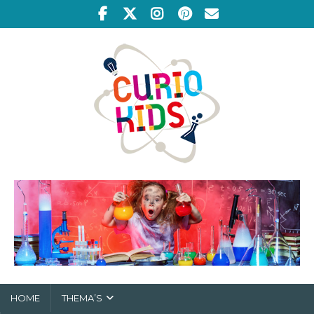
HOME
THEMA’S