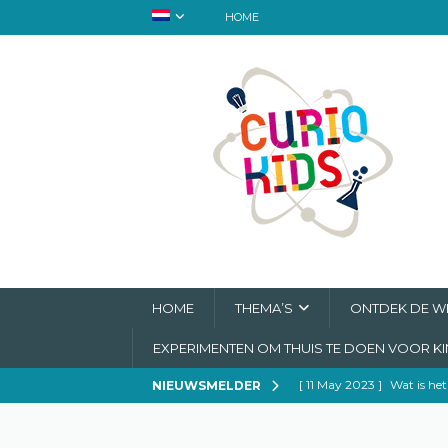
HOME
HOME
THEMA’S
ONTDEK DE WE
EXPERIMENTEN OM THUIS TE DOEN VOOR K
[ 11 May 2023 ]
Wat is het
NIEUWSMELDER
[ 6 May 2023 ]
Mary Ann