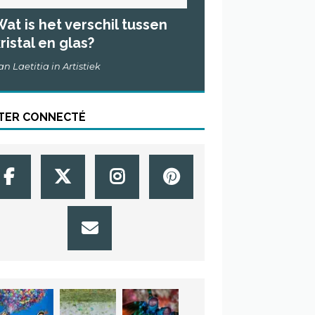
at is het verschil tussen
ristal en glas?
an Laetitia in Artistiek
TER CONNECTÉ