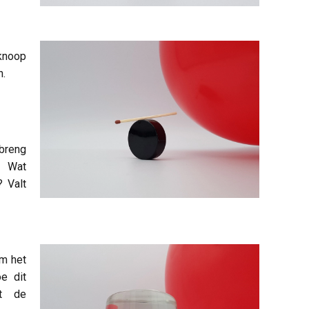
 knoop
n.
 breng
. Wat
? Valt
om het
e dit
gt de