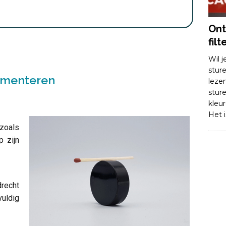
Ont
filt
Wil 
stur
imenteren
leze
stur
kleu
Het i
zoals
p zijn
drecht
vuldig