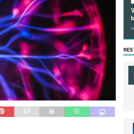
W
k
v
RES