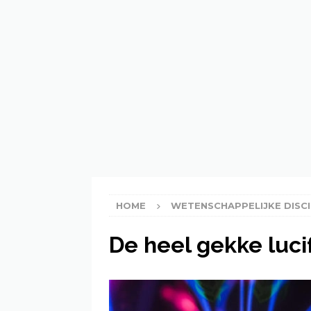
[ 21 February 2023 ]
Kunn
ECOLOGIE
[ 21 February 2023 ]
Wat 
[ 20 February 2023 ]
Inf
HOME
WETENSCHAPPELIJKE DISCI
De heel gekke luci