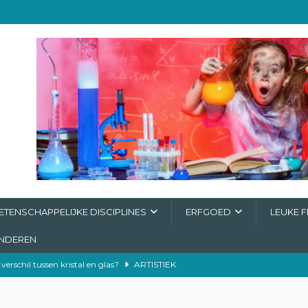
TENSCHAPPELIJKE DISCIPLINES
ERFGOED
LEUKE F
INDEREN
 verschil tussen kristal en glas?
ARTISTIEK
ing
ERFGOED