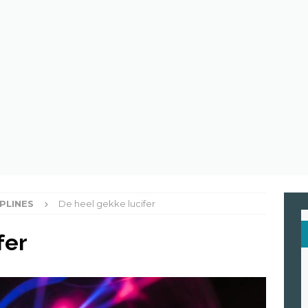
en de spinnenwebben van Spider-Man echt een trein stoppen?
eten astronauten in de ruimte?
ASTRONOMIE
raroodzicht : ontdek de superkracht van Supergirl
HIGH TECH
PLINES
De heel gekke lucifer
fer