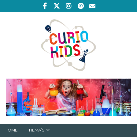
HOME
THEMA’S