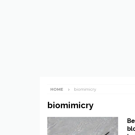
[ 21 February 2023 ]
Kunn
ECOLOGIE
[ 21 February 2023 ]
Wat 
[ 20 February 2023 ]
Inf
HOME
biomimicry
biomimicry
Be
bl