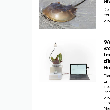
le
De 
eer
ond
Wa
wo
te
d’
Ho
Pla
En 
int
vin
ong
aan
Maa