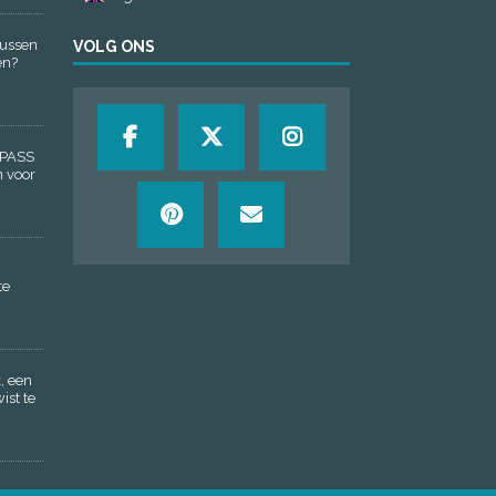
tussen
VOLG ONS
en?
t PASS
n voor
te
, een
ist te