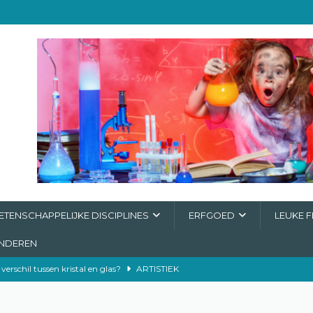
TENSCHAPPELIJKE DISCIPLINES
ERFGOED
LEUKE F
INDEREN
 verschil tussen kristal en glas?
ARTISTIEK
ing
ERFGOED