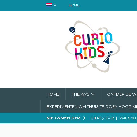
HOME
HOME
THEMA’S
ONTDEK DE WE
EXPERIMENTEN OM THUIS TE DOEN VOOR K
[ 11 May 2023 ]
Wat is het
NIEUWSMELDER
[ 6 May 2023 ]
Mary Ann