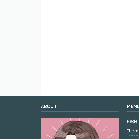
ABOUT
MEN
Page 
Thema