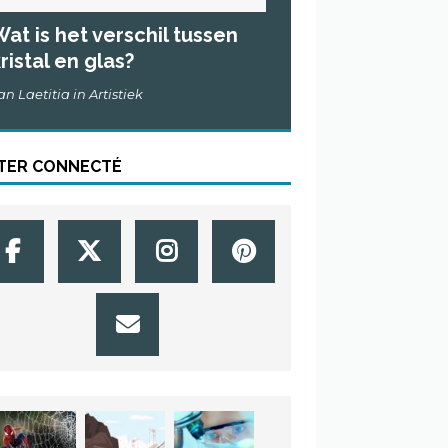
at is het verschil tussen
ristal en glas?
an Laetitia in Artistiek
TER CONNECTÉ