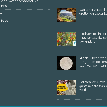
k de wetenschappelijke
lines
Wat is het verschil 
ed
grotten en spelonk
 feiten
Biodiversiteit in he
– Tal van activiteite
uw kinderen
Michiel Florent van
Langren en de eers
kaart van de maan
Barbara McClintock
geneticus die zich w
vestigen