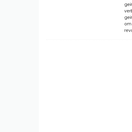
geï
ver
geï
om 
rev