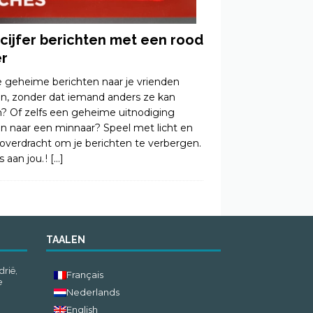
cijfer berichten met een rood
er
je geheime berichten naar je vrienden
en, zonder dat iemand anders ze kan
n? Of zelfs een geheime uitnodiging
en naar een minnaar? Speel met licht en
roverdracht om je berichten te verbergen.
s aan jou. !
[…]
TAALEN
drië,
Français
e
Nederlands
English