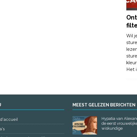
Ont
filt
Wil 
stur
leze
stur
kleu
Het i
U
MEEST GELEZEN BERICHTEN
Hypatia van Alexan
d’accueil
de eerst vrouwelijk
wiskundige
’s