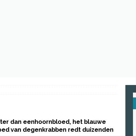
en de spinnenwebben van Spider-Man echt een trein stoppen?
eten astronauten in de ruimte?
ASTRONOMIE
raroodzicht : ontdek de superkracht van Supergirl
HIGH TECH
ter dan eenhoornbloed, het blauwe
oed van degenkrabben redt duizenden