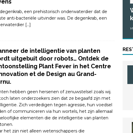
vens
W
degenkrab, een prehistorisch onderwaterdier dat de
k
ste anti-bacteriële uitvinder was. De degenkrab, een
erwaterdier
[…]
v
RES
nneer de intelligentie van planten
rdt uitgebuit door robots… Ontdek de
ntoonstelling Plant Fever in het Centre
Innovation et de Design au Grand-
rnu.
nten hebben geen hersenen of zenuwstelsel zoals wij.
toch laten onderzoekers zien dat ze begaafd zijn met
elligentie. Zich verdedigen tegen agressie, hun voedsel
den of communiceren via hun wortels, het zijn allemaal
elooflijke elementen die de intelligentie van planten
tonen.
r het zijn niet alleen wetenschappers die